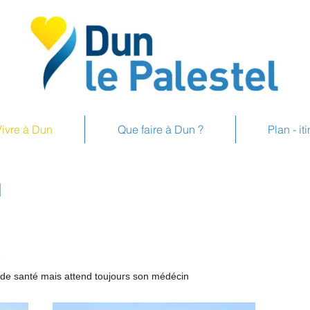
Vivre à Dun
Que faire à Dun ?
Plan - it
n
e
s de santé mais attend toujours son médécin