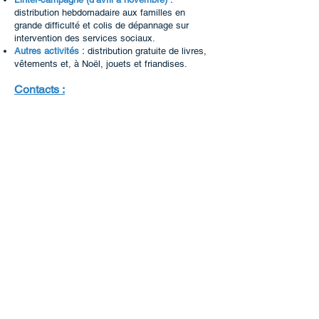
distribution hebdomadaire aux familles en
grande difficulté et colis de dépannage sur
intervention des services sociaux.
Autres activités :
distribution gratuite de livres,
vêtements et, à Noël, jouets et friandises.
Contacts :
Les Restaurants du Cœur,
2 rue des Sabots
tél.
07.87.84.90.51